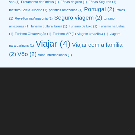
Van
(1)
Fretamento de Ônibus
(1)
Férias de julho
(1)
Férias Seguras
(1)
Portugal
(2)
Instituto Baleia Jubarte
(1)
parintins amazonas
(1)
Praias
Seguro viagem
(2)
(1)
Reveillon na Amazônia
(1)
turismo
amazonas
(1)
turismo cultural brasil
(1)
Turismo de luxo
(1)
Turismo na Bahia
(1)
Turismo Observação
(1)
Turismo VIP
(1)
viagem amazônia
(1)
viagem
Viajar
(4)
Viajar com a família
para parintins
(1)
(2)
Vôo
(2)
Vôos Internacionais
(1)