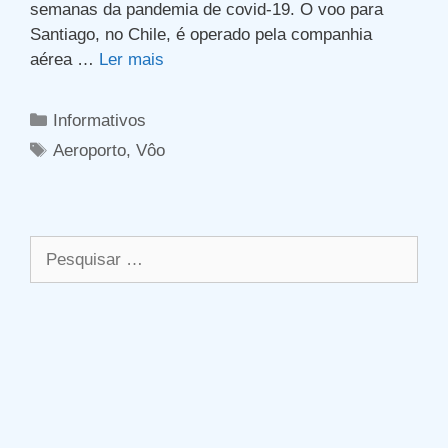
semanas da pandemia de covid-19. O voo para
Santiago, no Chile, é operado pela companhia
aérea …
Ler mais
Categorias
Informativos
Tags
Aeroporto
,
Vôo
Pesquisar
por: