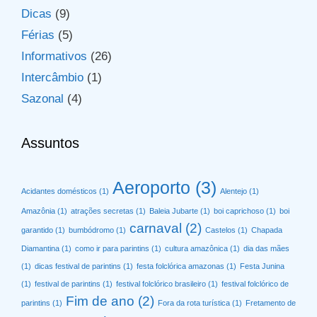
Dicas
(9)
Férias
(5)
Informativos
(26)
Intercâmbio
(1)
Sazonal
(4)
Assuntos
Aeroporto
(3)
Acidantes domésticos
(1)
Alentejo
(1)
Amazônia
(1)
atrações secretas
(1)
Baleia Jubarte
(1)
boi caprichoso
(1)
boi
carnaval
(2)
garantido
(1)
bumbódromo
(1)
Castelos
(1)
Chapada
Diamantina
(1)
como ir para parintins
(1)
cultura amazônica
(1)
dia das mães
(1)
dicas festival de parintins
(1)
festa folclórica amazonas
(1)
Festa Junina
(1)
festival de parintins
(1)
festival folclórico brasileiro
(1)
festival folclórico de
Fim de ano
(2)
parintins
(1)
Fora da rota turística
(1)
Fretamento de