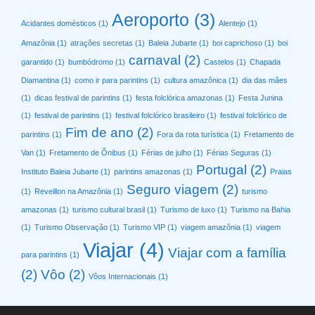
Aeroporto
(3)
Acidantes domésticos
(1)
Alentejo
(1)
Amazônia
(1)
atrações secretas
(1)
Baleia Jubarte
(1)
boi caprichoso
(1)
boi
carnaval
(2)
garantido
(1)
bumbódromo
(1)
Castelos
(1)
Chapada
Diamantina
(1)
como ir para parintins
(1)
cultura amazônica
(1)
dia das mães
(1)
dicas festival de parintins
(1)
festa folclórica amazonas
(1)
Festa Junina
(1)
festival de parintins
(1)
festival folclórico brasileiro
(1)
festival folclórico de
Fim de ano
(2)
parintins
(1)
Fora da rota turística
(1)
Fretamento de
Van
(1)
Fretamento de Ônibus
(1)
Férias de julho
(1)
Férias Seguras
(1)
Portugal
(2)
Instituto Baleia Jubarte
(1)
parintins amazonas
(1)
Praias
Seguro viagem
(2)
(1)
Reveillon na Amazônia
(1)
turismo
amazonas
(1)
turismo cultural brasil
(1)
Turismo de luxo
(1)
Turismo na Bahia
(1)
Turismo Observação
(1)
Turismo VIP
(1)
viagem amazônia
(1)
viagem
Viajar
(4)
Viajar com a família
para parintins
(1)
(2)
Vôo
(2)
Vôos Internacionais
(1)