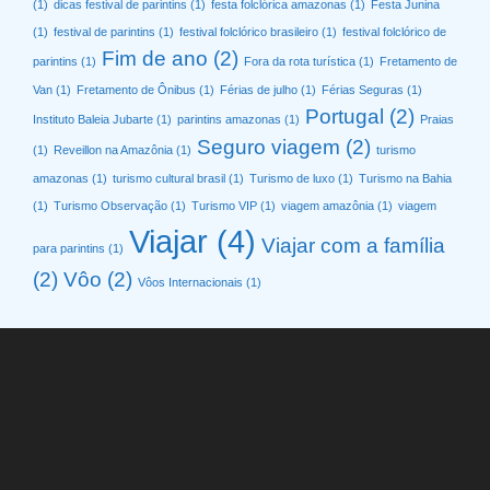
(1)
dicas festival de parintins
(1)
festa folclórica amazonas
(1)
Festa Junina
(1)
festival de parintins
(1)
festival folclórico brasileiro
(1)
festival folclórico de
Fim de ano
(2)
parintins
(1)
Fora da rota turística
(1)
Fretamento de
Van
(1)
Fretamento de Ônibus
(1)
Férias de julho
(1)
Férias Seguras
(1)
Portugal
(2)
Instituto Baleia Jubarte
(1)
parintins amazonas
(1)
Praias
Seguro viagem
(2)
(1)
Reveillon na Amazônia
(1)
turismo
amazonas
(1)
turismo cultural brasil
(1)
Turismo de luxo
(1)
Turismo na Bahia
(1)
Turismo Observação
(1)
Turismo VIP
(1)
viagem amazônia
(1)
viagem
Viajar
(4)
Viajar com a família
para parintins
(1)
(2)
Vôo
(2)
Vôos Internacionais
(1)