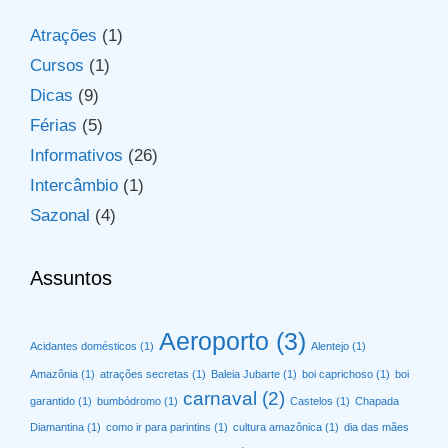
Atrações
(1)
Cursos
(1)
Dicas
(9)
Férias
(5)
Informativos
(26)
Intercâmbio
(1)
Sazonal
(4)
Assuntos
Aeroporto
(3)
Acidantes domésticos
(1)
Alentejo
(1)
Amazônia
(1)
atrações secretas
(1)
Baleia Jubarte
(1)
boi caprichoso
(1)
boi
carnaval
(2)
garantido
(1)
bumbódromo
(1)
Castelos
(1)
Chapada
Diamantina
(1)
como ir para parintins
(1)
cultura amazônica
(1)
dia das mães