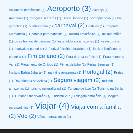
Aeroporto
(3)
Acidantes domésticos
(1)
Alentejo
(1)
Amazônia
(1)
atrações secretas
(1)
Baleia Jubarte
(1)
boi caprichoso
(1)
boi
carnaval
(2)
garantido
(1)
bumbódromo
(1)
Castelos
(1)
Chapada
Diamantina
(1)
como ir para parintins
(1)
cultura amazônica
(1)
dia das mães
(1)
dicas festival de parintins
(1)
festa folclórica amazonas
(1)
Festa Junina
(1)
festival de parintins
(1)
festival folclórico brasileiro
(1)
festival folclórico de
Fim de ano
(2)
parintins
(1)
Fora da rota turística
(1)
Fretamento de
Van
(1)
Fretamento de Ônibus
(1)
Férias de julho
(1)
Férias Seguras
(1)
Portugal
(2)
Instituto Baleia Jubarte
(1)
parintins amazonas
(1)
Praias
Seguro viagem
(2)
(1)
Reveillon na Amazônia
(1)
turismo
amazonas
(1)
turismo cultural brasil
(1)
Turismo de luxo
(1)
Turismo na Bahia
(1)
Turismo Observação
(1)
Turismo VIP
(1)
viagem amazônia
(1)
viagem
Viajar
(4)
Viajar com a família
para parintins
(1)
(2)
Vôo
(2)
Vôos Internacionais
(1)