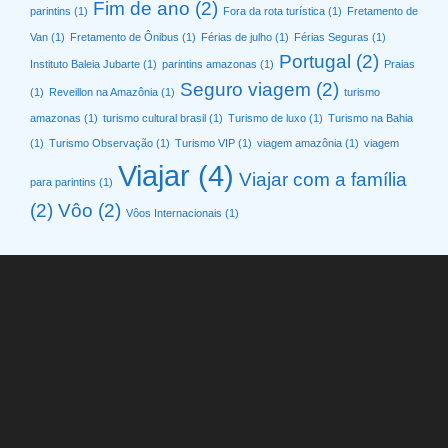
Fim de ano
(2)
parintins
(1)
Fora da rota turística
(1)
Fretamento de
Van
(1)
Fretamento de Ônibus
(1)
Férias de julho
(1)
Férias Seguras
(1)
Portugal
(2)
Instituto Baleia Jubarte
(1)
parintins amazonas
(1)
Praias
Seguro viagem
(2)
(1)
Reveillon na Amazônia
(1)
turismo
amazonas
(1)
turismo cultural brasil
(1)
Turismo de luxo
(1)
Turismo na Bahia
(1)
Turismo Observação
(1)
Turismo VIP
(1)
viagem amazônia
(1)
viagem
Viajar
(4)
Viajar com a família
para parintins
(1)
(2)
Vôo
(2)
Vôos Internacionais
(1)