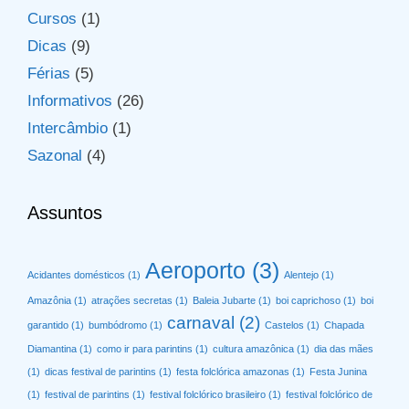
Cursos
(1)
Dicas
(9)
Férias
(5)
Informativos
(26)
Intercâmbio
(1)
Sazonal
(4)
Assuntos
Aeroporto
(3)
Acidantes domésticos
(1)
Alentejo
(1)
Amazônia
(1)
atrações secretas
(1)
Baleia Jubarte
(1)
boi caprichoso
(1)
boi
carnaval
(2)
garantido
(1)
bumbódromo
(1)
Castelos
(1)
Chapada
Diamantina
(1)
como ir para parintins
(1)
cultura amazônica
(1)
dia das mães
(1)
dicas festival de parintins
(1)
festa folclórica amazonas
(1)
Festa Junina
(1)
festival de parintins
(1)
festival folclórico brasileiro
(1)
festival folclórico de