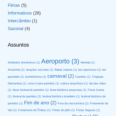
Férias
(5)
Informativos
(26)
Intercâmbio
(1)
Sazonal
(4)
Assuntos
Aeroporto
(3)
Acidantes domésticos
(1)
Alentejo
(1)
Amazônia
(1)
atrações secretas
(1)
Baleia Jubarte
(1)
boi caprichoso
(1)
boi
carnaval
(2)
garantido
(1)
bumbódromo
(1)
Castelos
(1)
Chapada
Diamantina
(1)
como ir para parintins
(1)
cultura amazônica
(1)
dia das mães
(1)
dicas festival de parintins
(1)
festa folclórica amazonas
(1)
Festa Junina
(1)
festival de parintins
(1)
festival folclórico brasileiro
(1)
festival folclórico de
Fim de ano
(2)
parintins
(1)
Fora da rota turística
(1)
Fretamento de
Van
(1)
Fretamento de Ônibus
(1)
Férias de julho
(1)
Férias Seguras
(1)