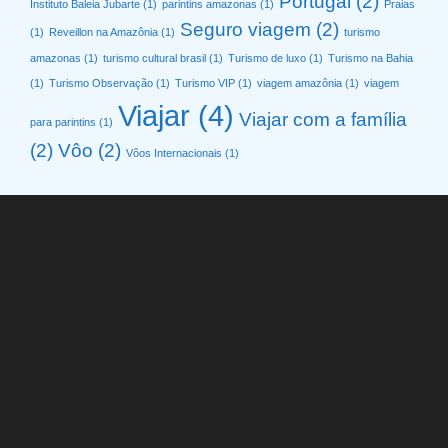
Portugal
(2)
Instituto Baleia Jubarte
(1)
parintins amazonas
(1)
Praias
Seguro viagem
(2)
(1)
Reveillon na Amazônia
(1)
turismo
amazonas
(1)
turismo cultural brasil
(1)
Turismo de luxo
(1)
Turismo na Bahia
(1)
Turismo Observação
(1)
Turismo VIP
(1)
viagem amazônia
(1)
viagem
Viajar
(4)
Viajar com a família
para parintins
(1)
(2)
Vôo
(2)
Vôos Internacionais
(1)