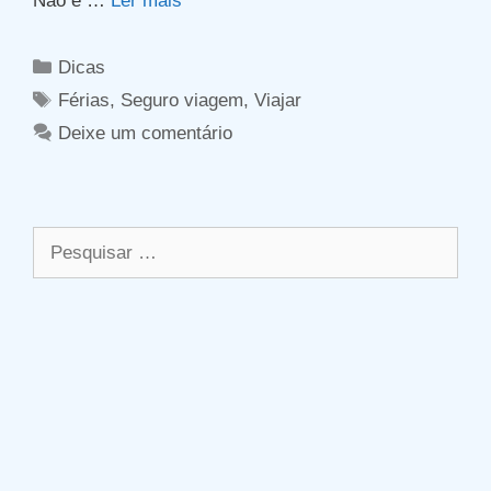
Não é …
Ler mais
Categorias
Dicas
Tags
Férias
,
Seguro viagem
,
Viajar
Deixe um comentário
Pesquisar
por: