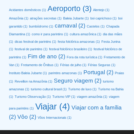
Aeroporto
(3)
Acidantes domésticos
(1)
Alentejo
(1)
Amazônia
(1)
atrações secretas
(1)
Baleia Jubarte
(1)
boi caprichoso
(1)
boi
carnaval
(2)
garantido
(1)
bumbódromo
(1)
Castelos
(1)
Chapada
Diamantina
(1)
como ir para parintins
(1)
cultura amazônica
(1)
dia das mães
(1)
dicas festival de parintins
(1)
festa folclórica amazonas
(1)
Festa Junina
(1)
festival de parintins
(1)
festival folclórico brasileiro
(1)
festival folclórico de
Fim de ano
(2)
parintins
(1)
Fora da rota turística
(1)
Fretamento de
Van
(1)
Fretamento de Ônibus
(1)
Férias de julho
(1)
Férias Seguras
(1)
Portugal
(2)
Instituto Baleia Jubarte
(1)
parintins amazonas
(1)
Praias
Seguro viagem
(2)
(1)
Reveillon na Amazônia
(1)
turismo
amazonas
(1)
turismo cultural brasil
(1)
Turismo de luxo
(1)
Turismo na Bahia
(1)
Turismo Observação
(1)
Turismo VIP
(1)
viagem amazônia
(1)
viagem
Viajar
(4)
Viajar com a família
para parintins
(1)
(2)
Vôo
(2)
Vôos Internacionais
(1)