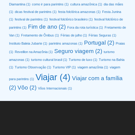
Diamantina
(1)
como ir para parintins
(1)
cultura amazônica
(1)
dia das mães
(1)
dicas festival de parintins
(1)
festa folclórica amazonas
(1)
Festa Junina
(1)
festival de parintins
(1)
festival folclórico brasileiro
(1)
festival folclórico de
Fim de ano
(2)
parintins
(1)
Fora da rota turística
(1)
Fretamento de
Van
(1)
Fretamento de Ônibus
(1)
Férias de julho
(1)
Férias Seguras
(1)
Portugal
(2)
Instituto Baleia Jubarte
(1)
parintins amazonas
(1)
Praias
Seguro viagem
(2)
(1)
Reveillon na Amazônia
(1)
turismo
amazonas
(1)
turismo cultural brasil
(1)
Turismo de luxo
(1)
Turismo na Bahia
(1)
Turismo Observação
(1)
Turismo VIP
(1)
viagem amazônia
(1)
viagem
Viajar
(4)
Viajar com a família
para parintins
(1)
(2)
Vôo
(2)
Vôos Internacionais
(1)