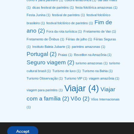
(1)
dicas festival de parintins
(1)
festa folclórica amazonas
(1)
Festa Junina
(1)
festival de parintins
(1)
festival folclórico
Fim de
brasileiro
(1)
festival folclórico de parintins
(1)
ano
(2)
Fora da rota turística
(1)
Fretamento de Van
(1)
Fretamento de Ônibus
(1)
Férias de julho
(1)
Férias Seguras
(1)
Instituto Baleia Jubarte
(1)
parintins amazonas
(1)
Portugal
(2)
Praias
(1)
Reveillon na Amazônia
(1)
Seguro viagem
(2)
turismo amazonas
(1)
turismo
cultural brasil
(1)
Turismo de luxo
(1)
Turismo na Bahia
(1)
Turismo Observação
(1)
Turismo VIP
(1)
viagem amazônia
(1)
Viajar
(4)
Viajar
viagem para parintins
(1)
com a família
(2)
Vôo
(2)
Vôos Internacionais
(1)
Accept