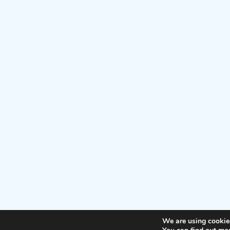
We are using cookies
© 2026 De Verdade
• Built with
GeneratePress