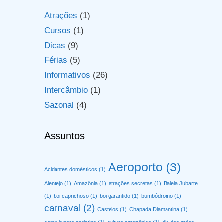
Atrações
(1)
Cursos
(1)
Dicas
(9)
Férias
(5)
Informativos
(26)
Intercâmbio
(1)
Sazonal
(4)
Assuntos
Aeroporto
(3)
Acidantes domésticos
(1)
Alentejo
(1)
Amazônia
(1)
atrações secretas
(1)
Baleia Jubarte
(1)
boi caprichoso
(1)
boi garantido
(1)
bumbódromo
(1)
carnaval
(2)
Castelos
(1)
Chapada Diamantina
(1)
como ir para parintins
(1)
cultura amazônica
(1)
dia das mães